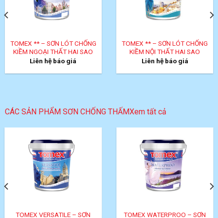
in question.
przemyślanej struktury.
and easy to follow.
TOMEX ** – SƠN LÓT CHỐNG
TOMEX ** – SƠN LÓT CHỐNG
KIỀM NGOẠI THẤT HAI SAO
KIỀM NỘI THẤT HAI SAO
Liên hệ báo giá
Liên hệ báo giá
CÁC SẢN PHẨM SƠN CHỐNG THẤM
Xem tất cả
TOMEX VERSATILE – SƠN
TOMEX WATERPROO – SƠN