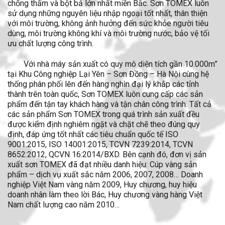
chống thấm và bột bả lớn nhất miền Bắc. Sơn TOMEX luôn
sử dụng những nguyên liệu nhập ngoại tốt nhất, thân thiện
với môi trường, không ảnh hưởng đến sức khỏe người tiêu
dùng, môi trường không khí và môi trường nước, bảo vệ tối
ưu chất lượng công trình.
Với nhà máy sản xuất có quy mô diện tích gần 10.000m”
tại Khu Công nghiệp Lại Yên – Sơn Đồng – Hà Nội cùng hệ
thống phân phối lên đến hàng nghìn đại lý khắp các tỉnh
thành trên toàn quốc, Sơn TOMEX luôn cung cấp các sản
phẩm đến tận tay khách hàng và tận chân công trình. Tất cả
các sản phẩm Sơn TOMEX trong quá trình sản xuất đều
được kiểm định nghiêm ngặt và chặt chẽ theo đúng quy
định, đáp ứng tốt nhất các tiêu chuẩn quốc tế ISO
9001:2015, ISO 14001:2015, TCVN 7239:2014, TCVN
8652:2012, QCVN 16:2014/BXD. Bên cạnh đó, đơn vị sản
xuất sơn TOMEX đã đạt nhiều danh hiệu: Cúp vàng sản
phẩm – dịch vụ xuất sắc năm 2006, 2007, 2008… Doanh
nghiệp Việt Nam vàng năm 2009, Huy chương, huy hiệu
doanh nhân làm theo lời Bác, Huy chương vàng hàng Việt
Nam chất lượng cao năm 2010…