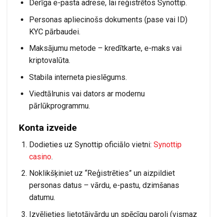
Derīga e-pasta adrese, lai reģistrētos Synottip.
Personas apliecinošs dokuments (pase vai ID)
KYC pārbaudei.
Maksājumu metode – kredītkarte, e-maks vai
kriptovalūta.
Stabila interneta pieslēgums.
Viedtālrunis vai dators ar modernu
pārlūkprogrammu.
Konta izveide
Dodieties uz Synottip oficiālo vietni:
Synottip
casino
.
Noklikšķiniet uz “Reģistrēties” un aizpildiet
personas datus – vārdu, e-pastu, dzimšanas
datumu.
Izvēlieties lietotājvārdu un spēcīgu paroli (vismaz