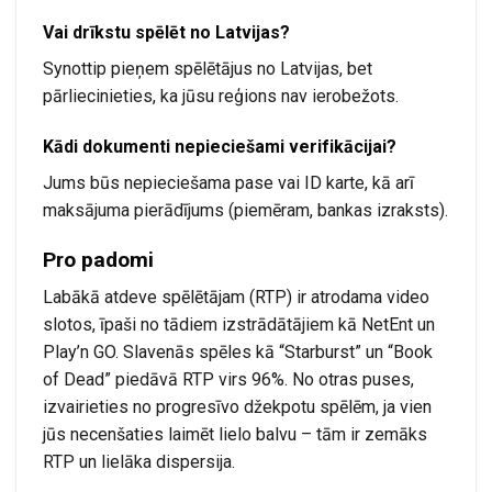
Vai drīkstu spēlēt no Latvijas?
Synottip pieņem spēlētājus no Latvijas, bet
pārliecinieties, ka jūsu reģions nav ierobežots.
Kādi dokumenti nepieciešami verifikācijai?
Jums būs nepieciešama pase vai ID karte, kā arī
maksājuma pierādījums (piemēram, bankas izraksts).
Pro padomi
Labākā atdeve spēlētājam (RTP) ir atrodama video
slotos, īpaši no tādiem izstrādātājiem kā NetEnt un
Play’n GO. Slavenās spēles kā “Starburst” un “Book
of Dead” piedāvā RTP virs 96%. No otras puses,
izvairieties no progresīvo džekpotu spēlēm, ja vien
jūs necenšaties laimēt lielo balvu – tām ir zemāks
RTP un lielāka dispersija.