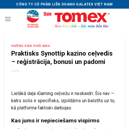
Skip
CÔNG TY CỔ PHẦN LIÊN DOANH GALATEX VIỆT NAM
to
content
HƯỚNG DẪN PHỐI MÀU
Praktisks Synottip kazino ceļvedis
– reģistrācija, bonusi un padomi
Lielākā daļa iGaming ceļvežu ir neskaidri. Šis nav —
katrs solis ir specifisks, izpildāms un balstīts uz to,
kā platforma faktiski darbojas.
Kas jums ir nepieciešams vispirms