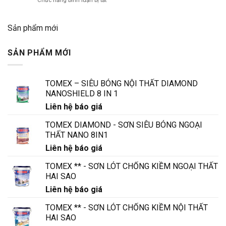
Chức năng bình luận bị tắt
joueurs
Stemmen-
de
telt
crypto
Eerste-
:
Sản phẩm mới
Storting
des
Cashback:
règles
SẢN PHẨM MỚI
De
plus
Moeite
strictes
Waard
?
om
TOMEX – SIÊU BÓNG NỘI THẤT DIAMOND
de
NANOSHIELD 8 IN 1
Welkomstbonus
Over
Liên hệ báo giá
Te
Slaan?
TOMEX DIAMOND - SƠN SIÊU BÓNG NGOẠI
THẤT NANO 8IN1
Liên hệ báo giá
TOMEX ** - SƠN LÓT CHỐNG KIỀM NGOẠI THẤT
HAI SAO
Liên hệ báo giá
TOMEX ** - SƠN LÓT CHỐNG KIỀM NỘI THẤT
HAI SAO