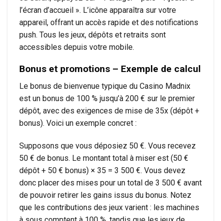
l’écran d’accueil ». L’icône apparaîtra sur votre
appareil, offrant un accès rapide et des notifications
push. Tous les jeux, dépôts et retraits sont
accessibles depuis votre mobile.
Bonus et promotions – Exemple de calcul
Le bonus de bienvenue typique du Casino Madnix
est un bonus de 100 % jusqu’à 200 € sur le premier
dépôt, avec des exigences de mise de 35x (dépôt +
bonus). Voici un exemple concret :
Supposons que vous déposiez 50 €. Vous recevez
50 € de bonus. Le montant total à miser est (50 €
dépôt + 50 € bonus) × 35 = 3 500 €. Vous devez
donc placer des mises pour un total de 3 500 € avant
de pouvoir retirer les gains issus du bonus. Notez
que les contributions des jeux varient : les machines
à sous comptent à 100 %, tandis que les jeux de