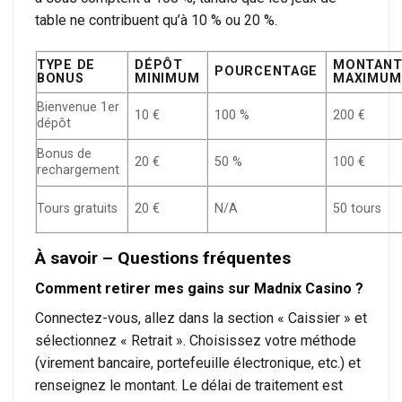
table ne contribuent qu’à 10 % ou 20 %.
TYPE DE
DÉPÔT
MONTAN
POURCENTAGE
BONUS
MINIMUM
MAXIMUM
Bienvenue 1er
10 €
100 %
200 €
dépôt
Bonus de
20 €
50 %
100 €
rechargement
Tours gratuits
20 €
N/A
50 tours
À savoir – Questions fréquentes
Comment retirer mes gains sur Madnix Casino ?
Connectez-vous, allez dans la section « Caissier » et
sélectionnez « Retrait ». Choisissez votre méthode
(virement bancaire, portefeuille électronique, etc.) et
renseignez le montant. Le délai de traitement est