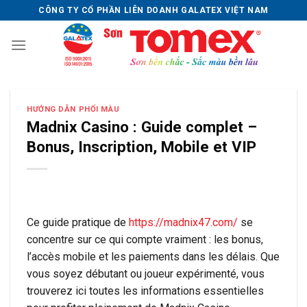
Skip
CÔNG TY CỔ PHẦN LIÊN DOANH GALATEX VIỆT NAM
to
content
HƯỚNG DẪN PHỐI MÀU
Madnix Casino : Guide complet –
Bonus, Inscription, Mobile et VIP
Ce guide pratique de
https://madnix47.com/
se
concentre sur ce qui compte vraiment : les bonus,
l’accès mobile et les paiements dans les délais. Que
vous soyez débutant ou joueur expérimenté, vous
trouverez ici toutes les informations essentielles