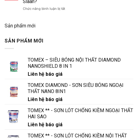
Slaan?
les
raisons
ở
Chức năng bình luận bị tắt
joueurs
Stemmen-
de
telt
crypto
Eerste-
:
Sản phẩm mới
Storting
des
Cashback:
règles
SẢN PHẨM MỚI
De
plus
Moeite
strictes
Waard
?
om
TOMEX – SIÊU BÓNG NỘI THẤT DIAMOND
de
NANOSHIELD 8 IN 1
Welkomstbonus
Over
Liên hệ báo giá
Te
Slaan?
TOMEX DIAMOND - SƠN SIÊU BÓNG NGOẠI
THẤT NANO 8IN1
Liên hệ báo giá
TOMEX ** - SƠN LÓT CHỐNG KIỀM NGOẠI THẤT
HAI SAO
Liên hệ báo giá
TOMEX ** - SƠN LÓT CHỐNG KIỀM NỘI THẤT