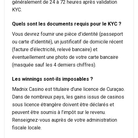
généralement de 24 à 72 heures après validation
KYC.
Quels sont les documents requis pour le KYC ?
Vous devrez fournir une pièce d’identité (passeport
ou carte d’identité), un justificatif de domicile récent
(facture d’électricité, relevé bancaire) et
éventuellement une photo de votre carte bancaire
(masquée sauf les 4 derniers chiffres).
Les winnings sont-ils imposables ?
Madnix Casino est titulaire d’une licence de Curaçao.
Dans de nombreux pays, les gains issus de casinos
sous licence étrangère doivent être déclarés et
peuvent être soumis à l’impôt sur le revenu.
Renseignez-vous auprès de votre administration
fiscale locale.