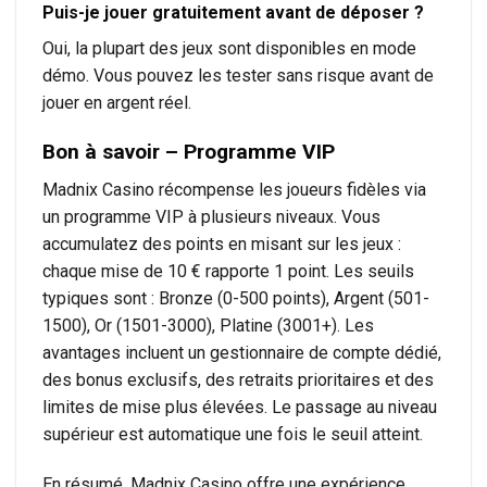
Puis-je jouer gratuitement avant de déposer ?
Oui, la plupart des jeux sont disponibles en mode
démo. Vous pouvez les tester sans risque avant de
jouer en argent réel.
Bon à savoir – Programme VIP
Madnix Casino récompense les joueurs fidèles via
un programme VIP à plusieurs niveaux. Vous
accumulatez des points en misant sur les jeux :
chaque mise de 10 € rapporte 1 point. Les seuils
typiques sont : Bronze (0-500 points), Argent (501-
1500), Or (1501-3000), Platine (3001+). Les
avantages incluent un gestionnaire de compte dédié,
des bonus exclusifs, des retraits prioritaires et des
limites de mise plus élevées. Le passage au niveau
supérieur est automatique une fois le seuil atteint.
En résumé, Madnix Casino offre une expérience