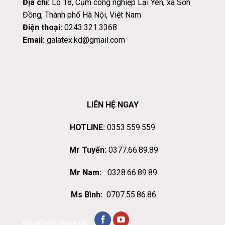
Địa chỉ:
Lô 18, Cụm công nghiệp Lại Yên, xã Sơn
Đồng, Thành phố Hà Nội, Việt Nam
Điện thoại:
0243.321.3368
Email:
galatex.kd@gmail.com
LIÊN HỆ NGAY
HOTLINE:
0353.559.559
Mr Tuyển:
0377.66.89.89
Mr Nam:
0328.66.89.89
Ms Bình:
0707.55.86.86
Kết nối với chúng tôi: