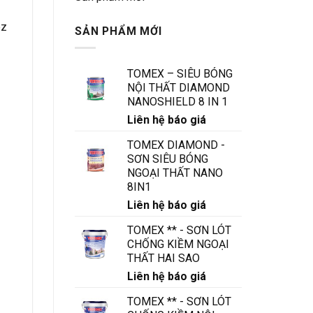
plus
Storting
strictes
Cashback:
ez
?
SẢN PHẨM MỚI
De
Moeite
Waard
om
TOMEX – SIÊU BÓNG
de
NỘI THẤT DIAMOND
Welkomstbonus
NANOSHIELD 8 IN 1
Over
Te
Liên hệ báo giá
Slaan?
TOMEX DIAMOND -
SƠN SIÊU BÓNG
NGOẠI THẤT NANO
8IN1
Liên hệ báo giá
TOMEX ** - SƠN LÓT
CHỐNG KIỀM NGOẠI
THẤT HAI SAO
Liên hệ báo giá
TOMEX ** - SƠN LÓT