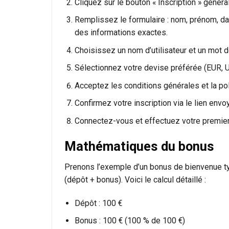
Cliquez sur le bouton « Inscription » généra
Remplissez le formulaire : nom, prénom, da
des informations exactes.
Choisissez un nom d’utilisateur et un mot 
Sélectionnez votre devise préférée (EUR, US
Acceptez les conditions générales et la poli
Confirmez votre inscription via le lien env
Connectez-vous et effectuez votre premier
Mathématiques du bonus
Prenons l’exemple d’un bonus de bienvenue ty
(dépôt + bonus). Voici le calcul détaillé :
Dépôt : 100 €
Bonus : 100 € (100 % de 100 €)