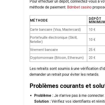
Pour effectuer un dépôt, connectez-vous à vot
méthode de paiement.
Bdmbet casino
propose
DÉPÔT
MÉTHODE
MINIMU
Carte bancaire (Visa, Mastercard)
10 €
Portefeuille électronique (Skrill,
10 €
Neteller)
Virement bancaire
25 €
Cryptomonnaie (Bitcoin, Ethereum)
20 €
Les retraits sont soumis à une vérification d’
demander un retrait pour éviter les retards.
Problèmes courants et solu
Problème :
Je n’arrive pas à me connecter.
Solution :
Vérifiez vos identifiants et réini