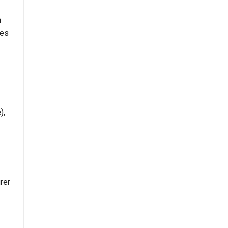
n
les
),
rer