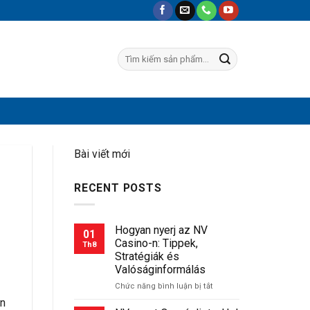
Tìm
kiếm:
Bài viết mới
RECENT POSTS
Hogyan nyerj az NV
01
Casino-n: Tippek,
Th8
Stratégiák és
Valóságinformálás
ở
Chức năng bình luận bị tắt
Hogyan
on
nyerj