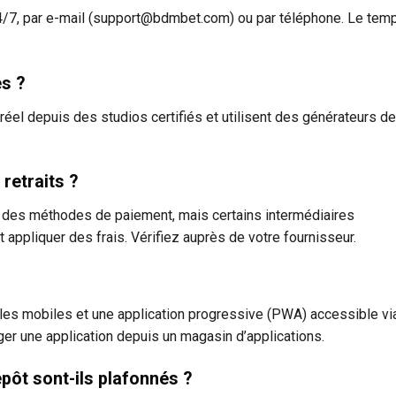
 24/7, par e-mail (support@bdmbet.com) ou par téléphone. Le tem
es ?
 réel depuis des studios certifiés et utilisent des générateurs de
 retraits ?
t des méthodes de paiement, mais certains intermédiaires
 appliquer des frais. Vérifiez auprès de votre fournisseur.
les mobiles et une application progressive (PWA) accessible via
rger une application depuis un magasin d’applications.
pôt sont-ils plafonnés ?