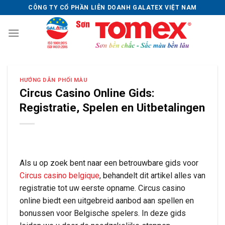
Skip
CÔNG TY CỔ PHẦN LIÊN DOANH GALATEX VIỆT NAM
to
content
HƯỚNG DẪN PHỐI MÀU
Circus Casino Online Gids:
Registratie, Spelen en Uitbetalingen
Als u op zoek bent naar een betrouwbare gids voor
Circus casino belgique
, behandelt dit artikel alles van
registratie tot uw eerste opname. Circus casino
online biedt een uitgebreid aanbod aan spellen en
bonussen voor Belgische spelers. In deze gids