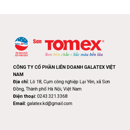
CÔNG TY CỔ PHẦN LIÊN DOANH GALATEX VIỆT
NAM
Địa chỉ:
Lô 18, Cụm công nghiệp Lại Yên, xã Sơn
Đồng, Thành phố Hà Nội, Việt Nam
Điện thoại:
0243.321.3368
Email:
galatex.kd@gmail.com