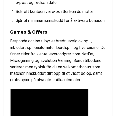
e-post og fødselsdato.
Bekreft kontoen via e-postlenken du mottar.
Gjør et minimumsinnskudd for å aktivere bonusen.
Games & Offers
Betpanda casino tilbyr et bredt utvalg av spill,
inkludert spilleautomater, bordspill og live casino. Du
finner titler fra kjente leverandører som NetEnt,
Microgaming og Evolution Gaming. Bonustilbudene
varierer, men typisk får du en velkomstbonus som
matcher innskuddet ditt opp til et visst beløp, samt
gratisspinn på utvalgte spilleautomater.