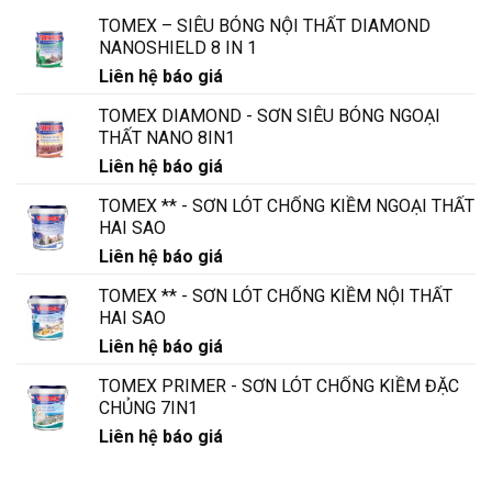
om
TOMEX – SIÊU BÓNG NỘI THẤT DIAMOND
de
NANOSHIELD 8 IN 1
Welkomstbonus
Over
Liên hệ báo giá
Te
Slaan?
TOMEX DIAMOND - SƠN SIÊU BÓNG NGOẠI
THẤT NANO 8IN1
Liên hệ báo giá
TOMEX ** - SƠN LÓT CHỐNG KIỀM NGOẠI THẤT
HAI SAO
Liên hệ báo giá
TOMEX ** - SƠN LÓT CHỐNG KIỀM NỘI THẤT
HAI SAO
Liên hệ báo giá
TOMEX PRIMER - SƠN LÓT CHỐNG KIỀM ĐẶC
CHỦNG 7IN1
Liên hệ báo giá