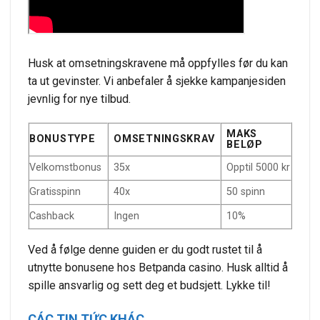
Husk at omsetningskravene må oppfylles før du kan
ta ut gevinster. Vi anbefaler å sjekke kampanjesiden
jevnlig for nye tilbud.
MAKS
BONUSTYPE
OMSETNINGSKRAV
BELØP
Velkomstbonus
35x
Opptil 5000 kr
Gratisspinn
40x
50 spinn
Cashback
Ingen
10%
Ved å følge denne guiden er du godt rustet til å
utnytte bonusene hos Betpanda casino. Husk alltid å
spille ansvarlig og sett deg et budsjett. Lykke til!
CÁC TIN TỨC KHÁC