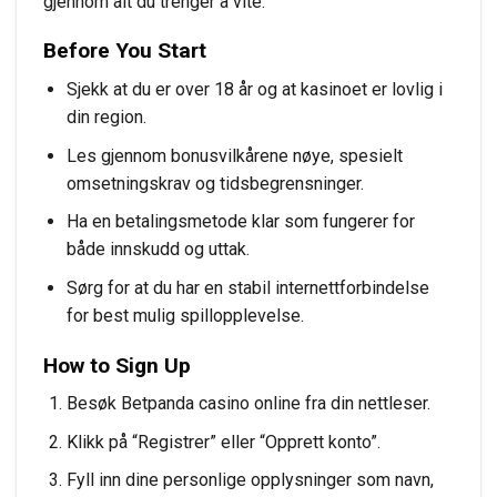
gjennom alt du trenger å vite.
Before You Start
Sjekk at du er over 18 år og at kasinoet er lovlig i
din region.
Les gjennom bonusvilkårene nøye, spesielt
omsetningskrav og tidsbegrensninger.
Ha en betalingsmetode klar som fungerer for
både innskudd og uttak.
Sørg for at du har en stabil internettforbindelse
for best mulig spillopplevelse.
How to Sign Up
Besøk Betpanda casino online fra din nettleser.
Klikk på “Registrer” eller “Opprett konto”.
Fyll inn dine personlige opplysninger som navn,