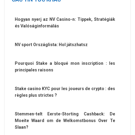
Hogyan nyerj az NV Casino-n: Tippek, Stratégiák
és Valóságinformálás
NV sport Országlista: Hol játszhatsz
Pourquoi Stake a bloqué mon inscription : les
principales raisons
Stake casino KYC pour les joueurs de crypto : des
règles plus strictes ?
Stemmen-telt Eerste-Storting Cashback: De
Moeite Waard om de Welkomstbonus Over Te
Slaan?