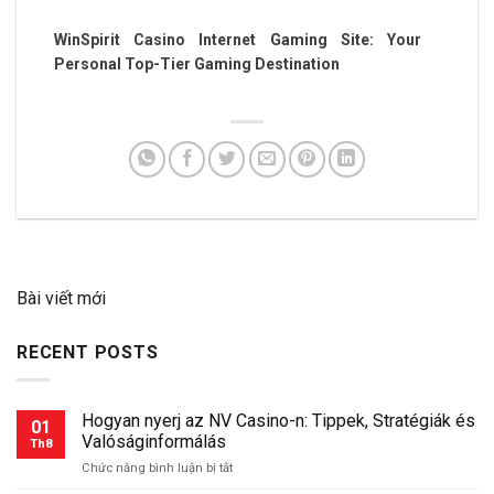
WinSpirit Casino Internet Gaming Site: Your
Personal Top-Tier Gaming Destination
Bài viết mới
RECENT POSTS
Hogyan nyerj az NV Casino-n: Tippek, Stratégiák és
01
Valóságinformálás
Th8
ở
Chức năng bình luận bị tắt
Hogyan