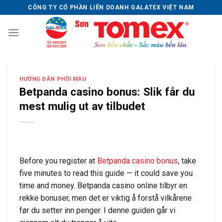
Skip
CÔNG TY CỔ PHẦN LIÊN DOANH GALATEX VIỆT NAM
to
content
HƯỚNG DẪN PHỐI MÀU
Betpanda casino bonus: Slik får du
mest mulig ut av tilbudet
Before you register at
Betpanda casino bonus
, take
five minutes to read this guide — it could save you
time and money. Betpanda casino online tilbyr en
rekke bonuser, men det er viktig å forstå vilkårene
før du setter inn penger. I denne guiden går vi