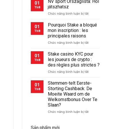
NV sport Országlista: Hol
01
az
játszhatsz
Th8
NV
ở
Chức năng bình luận bị tắt
Casino-
NV
n:
sport
Pourquoi Stake a bloqué
Tippek,
01
Országlista:
Stratégiák
mon inscription : les
Th8
Hol
és
principales raisons
játszhatsz
Valóságinformálás
ở
Chức năng bình luận bị tắt
Pourquoi
Stake
Stake casino KYC pour
01
a
les joueurs de crypto :
Th8
bloqué
des règles plus strictes ?
mon
ở
Chức năng bình luận bị tắt
inscription
Stake
:
casino
les
Stemmen-telt Eerste-
01
KYC
principales
Storting Cashback: De
Th8
pour
raisons
Moeite Waard om de
les
Welkomstbonus Over Te
joueurs
Slaan?
de
crypto
ở
Chức năng bình luận bị tắt
:
Stemmen-
des
telt
règles
Eerste-
Sản phẩm mới