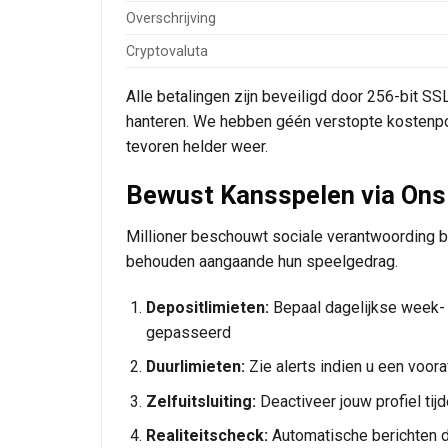
Overschrijving
Cryptovaluta
Alle betalingen zijn beveiligd door 256-bit SSL
hanteren. We hebben géén verstopte kostenpo
tevoren helder weer.
Bewust Kansspelen via Ons
Millioner beschouwt sociale verantwoording b
behouden aangaande hun speelgedrag.
Depositlimieten:
Bepaal dagelijkse week- 
gepasseerd
Duurlimieten:
Zie alerts indien u een voora
Zelfuitsluiting:
Deactiveer jouw profiel tij
Realiteitscheck:
Automatische berichten d