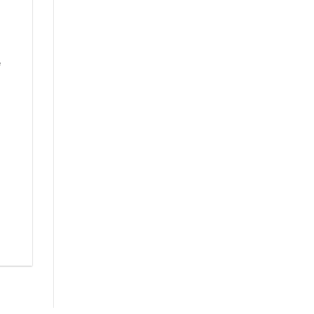
:
е
o
i