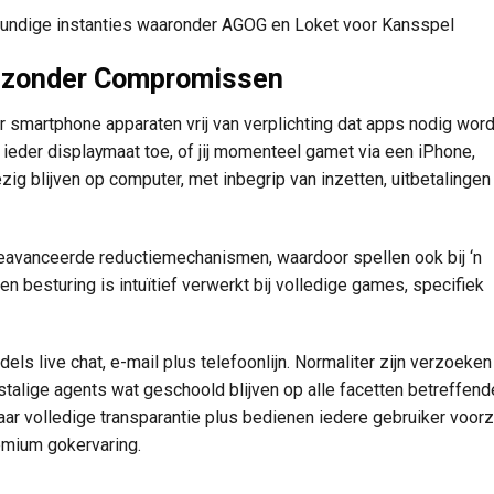
kkundige instanties waaronder AGOG en Loket voor Kansspel
 zonder Compromissen
 smartphone apparaten vrij van verplichting dat apps nodig word
ieder displaymaat toe, of jij momenteel gamet via een iPhone,
zig blijven op computer, met inbegrip van inzetten, uitbetalingen
geavanceerde reductiemechanismen, waardoor spellen ook bij ‘n
 besturing is intuïtief verwerkt bij volledige games, specifiek
ls live chat, e-mail plus telefoonlijn. Normaliter zijn verzoeken 
lige agents wat geschoold blijven op alle facetten betreffend
ar volledige transparantie plus bedienen iedere gebruiker voorz
emium gokervaring.