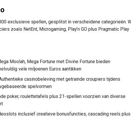
io
000 exclusieve spellen, gesplitst in verscheidene categorieën. W
rs zoals NetEnt, Microgaming, Play’n GO plus Pragmatic Play
ega Moolah, Mega Fortune met Divine Fortune bieden
elvuldig vele miljoenen Euros aantikken
uthentieke casinobeleving met getrainde croupiers tijdens
showgebaseerde spelvormen
nde poker, roulettetafels plus 21-spellen voorzien van diverse
et
oslots inclusief creatieve bonusfuncties, cascading reels plus