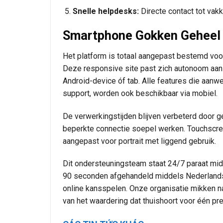
Snelle helpdesks:
Directe contact tot va
Smartphone Gokken Geheel
Het platform is totaal aangepast bestemd voor
Deze responsive site past zich autonoom aan 
Android-device óf tab. Alle features die aanwe
support, worden ook beschikbaar via mobiel.
De verwerkingstijden blijven verbeterd door 
beperkte connectie soepel werken. Touchscreen
aangepast voor portrait met liggend gebruik.
Dit ondersteuningsteam staat 24/7 paraat midde
90 seconden afgehandeld middels Nederlandsta
online kansspelen. Onze organisatie mikken na
van het waardering dat thuishoort voor één pr